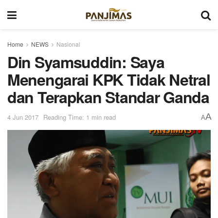
Home
NEWS
Nasional
Din Syamsuddin: Saya
Menengarai KPK Tidak Netral
dan Terapkan Standar Ganda
A
4 Jun 2017
Reading Time: 1 min read
A