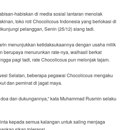
abisan-habiskan di media sosial lantaran menolak
nan, toko roti Chocolicous Indonesia yang berlokasi di
ikunjungi pelanggan, Senin (25/12) siang tadi.
arin menunjukkan ketidaksukaannya dengan usaha milik
 berupaya menurunkan rate-nya, walhasil berkat
gga pagi tadi, rate Chocolicous pun melonjak tajam.
awesi Selatan, beberapa pegawai Chocolicous mengaku
kut dan peminat di jagat maya.
n doa dan dukungannya,” kata Muhammad Rusmin selaku
minta kepada semua kalangan untuk saling menjaga
nkan sikap toleransi.