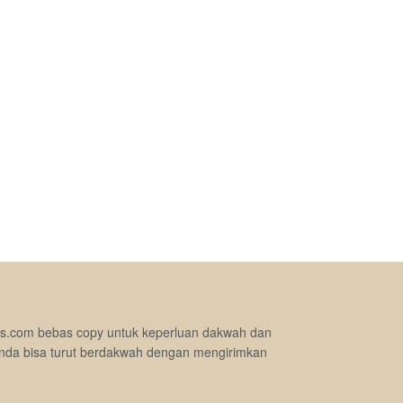
jimas.com bebas copy untuk keperluan dakwah dan
nda bisa turut berdakwah dengan mengirimkan