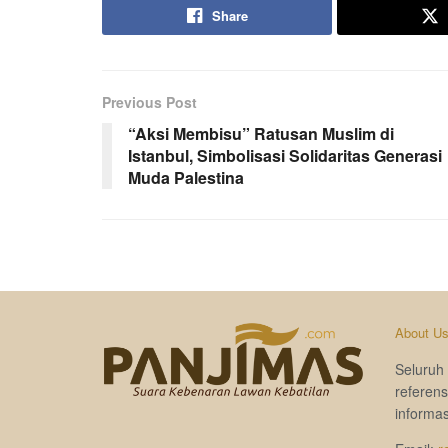
Share
Previous Post
“Aksi Membisu” Ratusan Muslim di
Istanbul, Simbolisasi Solidaritas Generasi
Muda Palestina
About U
Seluruh 
referen
informas