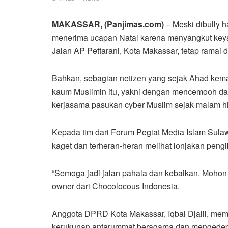
MAKASSAR, (Panjimas.com)
– Meski dibully h
menerima ucapan Natal karena menyangkut keyaki
Jalan AP Pettarani, Kota Makassar, tetap ramai d
Bahkan, sebagian netizen yang sejak Ahad kem
kaum Muslimin itu, yakni dengan mencemooh dan
kerjasama pasukan cyber Muslim sejak malam hin
Kepada tim dari Forum Pegiat Media Islam Sul
kaget dan terheran-heran melihat lonjakan pengi
“Semoga jadi jalan pahala dan kebaikan. Moho
owner dari Chocolocous Indonesia.
Anggota DPRD Kota Makassar, Iqbal Djalil, me
kerukunan antarummat beragama dan mengedepa