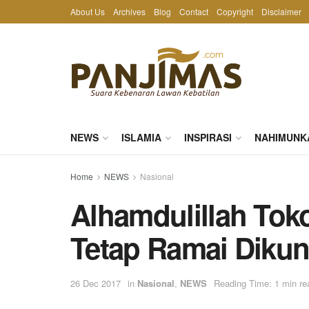
About Us
Archives
Blog
Contact
Copyright
Disclaimer
NEWS
ISLAMIA
INSPIRASI
NAHIMUNK
Home
NEWS
Nasional
Alhamdulillah Tok
Tetap Ramai Dikun
26 Dec 2017
in
Nasional
,
NEWS
Reading Time: 1 min re