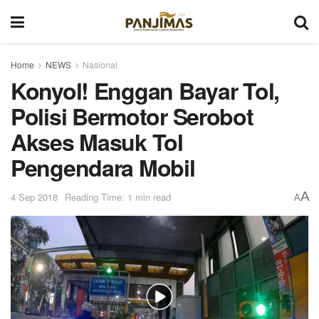
Home
NEWS
Nasional
Konyol! Enggan Bayar Tol,
Polisi Bermotor Serobot
Akses Masuk Tol
Pengendara Mobil
A
4 Sep 2018
Reading Time: 1 min read
A