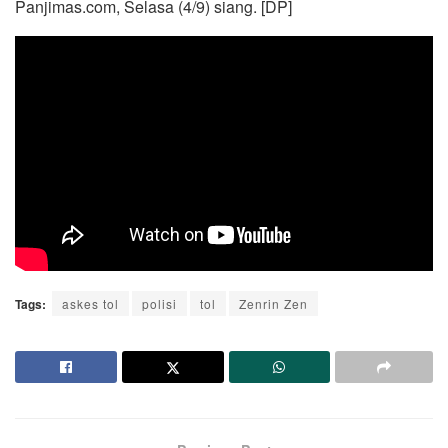
Panjimas.com, Selasa (4/9) siang. [DP]
Tags:
askes tol
polisi
tol
Zenrin Zen