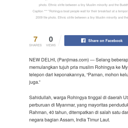
photo. Ethnic strife between a tiny Muslim minority and the Buddh
Caption *** "Rohingya boat people wait for their breakfast at a tempora
2009 file photo. Ethnic strife between a tiny Muslim minority and t
7
0
Share on Facebook
SHARES
VIEWS
NEW DELHI, (Panjimas.com) — Selang beberapa 
memulangkan tujuh pria muslim Rohingya ke My
telepon dari keponakannya, “Paman, mohon kelu
juga.”
Sahidullah, warga Rohingya tinggal di daerah Uta
perburuan di Myanmar, yang mayoritas pendudu
Rahman, 40 tahun, ditempatkan di salah satu da
negara bagian Assam, India Timur Laut.