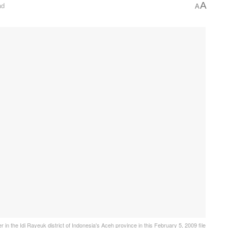
A
ad
A
r in the Idi Rayeuk district of Indonesia's Aceh province in this February 5, 2009 file