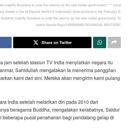
ist majority threatens to undo the reforms by the new civilian government." *** Local
ry shelter in the Idi Rayeuk district of Indonesia's Aceh province in this February 5,
he Buddhist majority threatens to undo the reforms by the new civilian government. To
match Special Report MYANMAR-ROHINGYA. REUTERS"
Share on Twitter
jam setelah stasiun TV India menyiarkan negara itu
anmar, Sahidullah mengatakan Ia menerima panggilan
arkan kami dari sini. Mereka akan mengirim kami pulang
ra India setelah melarikan diri pada 2010 dari
knya beragama Buddha, mengatakan kerabatnya, Saidur
ri beberapa pusat penahanan bagi pendatang gelap di