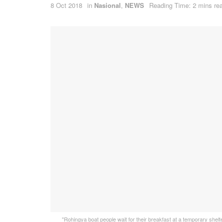
8 Oct 2018
in
Nasional
,
NEWS
Reading Time: 2 mins re
"Rohingya boat people wait for their breakfast at a temporary shelte