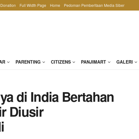
Donation
Full Width Page
Home
Pedoman Pemberitaan Media Siber
AR
PARENTING
CITIZENS
PANJIMART
GALERI
a di India Bertahan
r Diusir
i