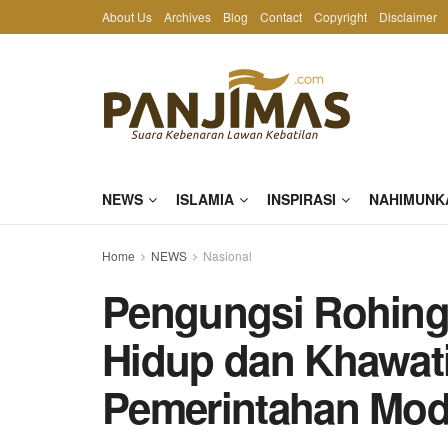
About Us
Archives
Blog
Contact
Copyright
Disclaimer
NEWS
ISLAMIA
INSPIRASI
NAHIMUNK
Home
NEWS
Nasional
Pengungsi Rohingy
Hidup dan Khawati
Pemerintahan Mod