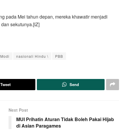
g pada Mei tahun depan, mereka khawatir menjadi
 dan sekutunya.[IZ]
 Modi
nasionali Hindu \
PBB
Tweet
Send
Next Post
MUI Prihatin Aturan Tidak Boleh Pakai Hijab
di Asian Paragames