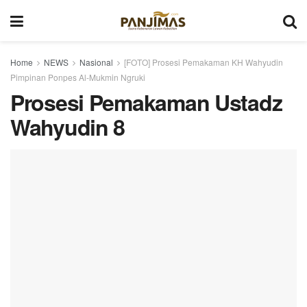
Home
NEWS
Nasional
[FOTO] Prosesi Pemakaman KH Wahyudin
Pimpinan Ponpes Al-Mukmin Ngruki
Prosesi Pemakaman Ustadz
Wahyudin 8