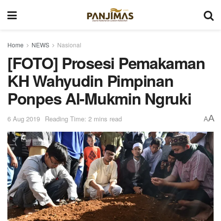
Home
NEWS
Nasional
[FOTO] Prosesi Pemakaman
KH Wahyudin Pimpinan
Ponpes Al-Mukmin Ngruki
A
6 Aug 2019
Reading Time: 2 mins read
A