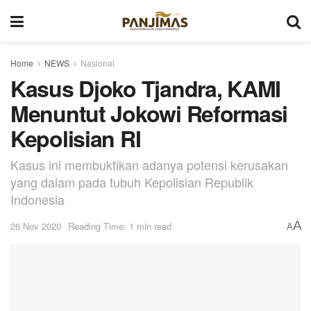
Home
NEWS
Nasional
Kasus Djoko Tjandra, KAMI
Menuntut Jokowi Reformasi
Kepolisian RI
Kasus ini membuktikan adanya potensi kerusakan
yang dalam pada tubuh Kepolisian Republik
Indonesia
A
26 Nov 2020
Reading Time: 1 min read
A