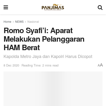
Home
NEWS
Nasional
Romo Syafi’i: Aparat
Melakukan Pelanggaran
HAM Berat
Kapolda Metro Jaya dan Kapolri Harus Dicopot
A
8 Dec 2020
Reading Time: 2 mins read
A