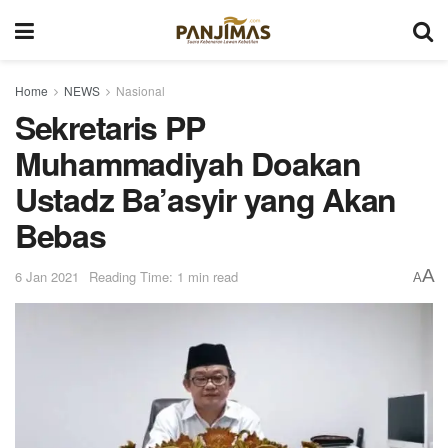
Home
NEWS
Nasional
Sekretaris PP
Muhammadiyah Doakan
Ustadz Ba’asyir yang Akan
Bebas
A
6 Jan 2021
Reading Time: 1 min read
A