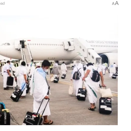
A
ead
A