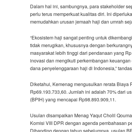
Dalam hal ini, sambungnya, para stakeholder sep
perlu terus memperkuat kualitas diri. Ini diperl
memudahkan urusan jemaah haji dan umrah sejak
“Ekosistem haji sangat penting untuk dikemban
tidak merugikan, khususnya dengan berkurangnya 
masyarakat lebih tinggi dari pendanaan yang Rp 
inovasi dan mengikuti perkembangan keuanga
dana penyelenggaraan haji di Indonesia,” tandas
Diketahui, Kemenag mengusulkan rerata Biaya P
Rp69.193.733,60. Jumlah ini adalah 70% dari us
(BPIH) yang mencapai Rp98.893.909,11.
Usulan disampaikan Menag Yaqut Cholil Qouma
Komisi VIII DPR dengan agenda pembahasan pers
Dibanding dengan tahun sebelumnya, usulan B