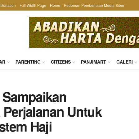
Donation
Full Width Page
Home
Pedoman Pemberitaan Media Siber
AR
PARENTING
CITIZENS
PANJIMART
GALERI
a Sampaikan
 Perjalanan Untuk
stem Haji