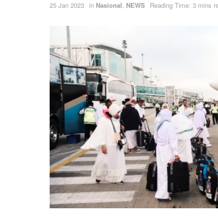
25 Jan 2023
in
Nasional
,
NEWS
Reading Time: 3 mins r