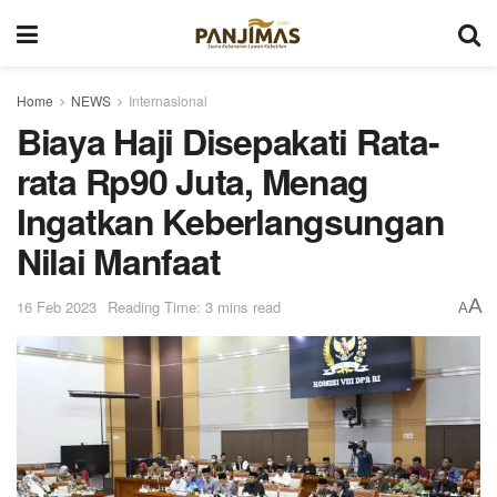
Home
NEWS
Internasional
Biaya Haji Disepakati Rata-
rata Rp90 Juta, Menag
Ingatkan Keberlangsungan
Nilai Manfaat
A
16 Feb 2023
Reading Time: 3 mins read
A