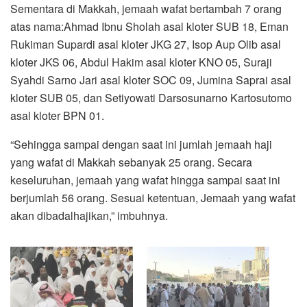
Sementara di Makkah, jemaah wafat bertambah 7 orang
atas nama:Ahmad Ibnu Sholah asal kloter SUB 18, Eman
Rukiman Supardi asal kloter JKG 27, Isop Aup Olib asal
kloter JKS 06, Abdul Hakim asal kloter KNO 05, Suraji
Syahdi Sarno Jari asal kloter SOC 09, Jumina Saprai asal
kloter SUB 05, dan Setiyowati Darsosunarno Kartosutomo
asal kloter BPN 01.
“Sehingga sampai dengan saat ini jumlah jemaah haji
yang wafat di Makkah sebanyak 25 orang. Secara
keseluruhan, jemaah yang wafat hingga sampai saat ini
berjumlah 56 orang. Sesuai ketentuan, Jemaah yang wafat
akan dibadalhajikan,” imbuhnya.