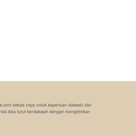
jimas.com bebas copy untuk keperluan dakwah dan
nda bisa turut berdakwah dengan mengirimkan