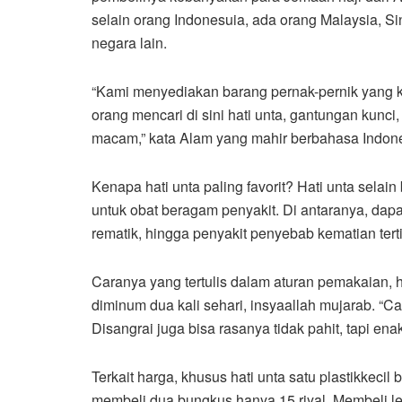
selain orang Indonesuia, ada orang Malaysia, S
negara lain.
“Kami menyediakan barang pernak-pernik yang k
orang mencari di sini hati unta, gantungan kunc
macam,” kata Alam yang mahir berbahasa Indone
Kenapa hati unta paling favorit? Hati unta selain
untuk obat beragam penyakit. Di antaranya, dapa
rematik, hingga penyakit penyebab kematian terti
Caranya yang tertulis dalam aturan pemakaian, ha
diminum dua kali sehari, insyaallah mujarab. “
Disangrai juga bisa rasanya tidak pahit, tapi ena
Terkait harga, khusus hati unta satu plastikkecil be
membeli dua bungkus hanya 15 riyal. Membeli le