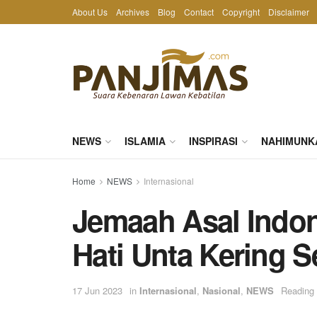
About Us
Archives
Blog
Contact
Copyright
Disclaimer
NEWS
ISLAMIA
INSPIRASI
NAHIMUNK
Home
NEWS
Internasional
Jemaah Asal Indo
Hati Unta Kering S
17 Jun 2023
in
Internasional
,
Nasional
,
NEWS
Reading 