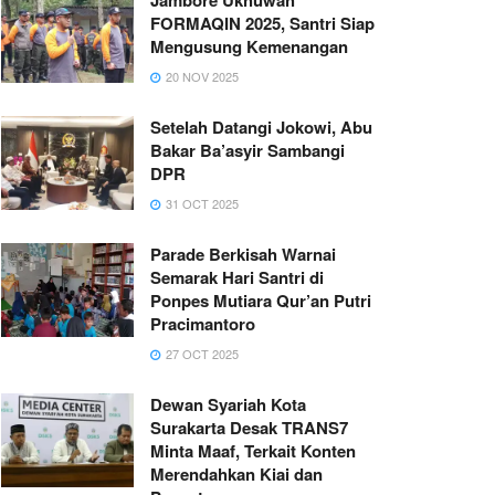
FORMAQIN 2025, Santri Siap
Mengusung Kemenangan
20 NOV 2025
Setelah Datangi Jokowi, Abu
Bakar Ba’asyir Sambangi
DPR
31 OCT 2025
Parade Berkisah Warnai
Semarak Hari Santri di
Ponpes Mutiara Qur’an Putri
Pracimantoro
27 OCT 2025
Dewan Syariah Kota
Surakarta Desak TRANS7
Minta Maaf, Terkait Konten
Merendahkan Kiai dan