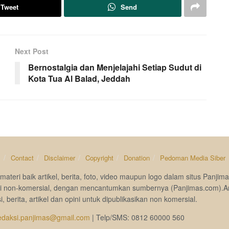
Tweet
Send
Next Post
Bernostalgia dan Menjelajahi Setiap Sudut di
Kota Tua Al Balad, Jeddah
s
Contact
Disclaimer
Copyright
Donation
Pedoman Media Siber
materi baik artikel, berita, foto, video maupun logo dalam situs Pan
si non-komersial, dengan mencantumkan sumbernya (Panjimas.com).A
i, berita, artikel dan opini untuk dipublikasikan non komersial.
edaksi.panjimas@gmail.com
| Telp/SMS: 0812 60000 560