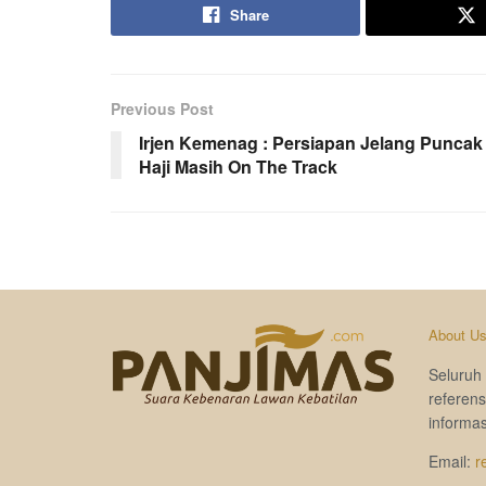
Share
Previous Post
Irjen Kemenag : Persiapan Jelang Puncak
Haji Masih On The Track
About U
Seluruh 
referen
informas
Email:
r