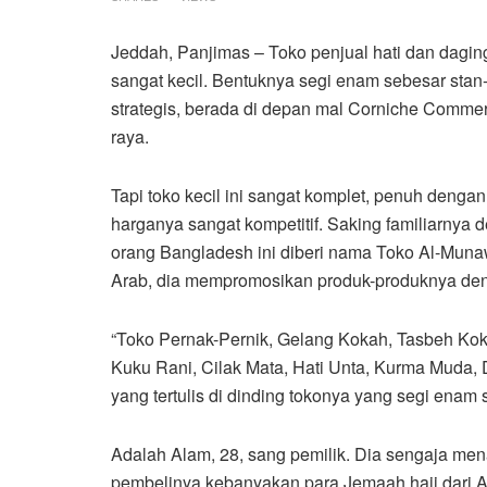
Jeddah, Panjimas – Toko penjual hati dan daging
sangat kecil. Bentuknya segi enam sebesar stan
strategis, berada di depan mal Corniche Commerc
raya.
Tapi toko kecil ini sangat komplet, penuh denga
harganya sangat kompetitif. Saking familiarnya 
orang Bangladesh ini diberi nama Toko Al-Muna
Arab, dia mempromosikan produk-produknya de
“Toko Pernak-Pernik, Gelang Kokah, Tasbeh Kok
Kuku Rani, Cilak Mata, Hati Unta, Kurma Muda, 
yang tertulis di dinding tokonya yang segi enam 
Adalah Alam, 28, sang pemilik. Dia sengaja me
pembelinya kebanyakan para Jemaah haji dari A