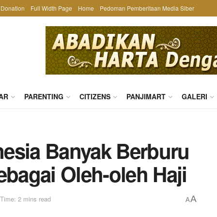
Donation
Full Width Page
Home
Pedoman Pemberitaan Media Siber
AR
PARENTING
CITIZENS
PANJIMART
GALERI
nesia Banyak Berburu
ebagai Oleh-oleh Haji
A
Time: 2 mins read
A