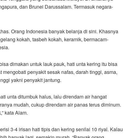
ingapura, dan Brunei Darussalam. Termasuk negara-
has. Orang Indonesia banyak belanja di sini. Khasnya
i, gelang kokah, tasbeh kokah, keramik, bermacam-
sia.
 bisa dimakan untuk lauk pauk, hati unta kering itu bisa
t mengobati penyakit sesak nafas, darah tinggi, asma,
nggi yakni penyakit jantung.
ti unta ditumbuk halus, lalu direndam air hangat
Caranya mudah, cukup direndam air panas terus diminum.
k,” kata Alam.
risi 3-4 irisan hati tipis dan kering senilai 10 riyal. Kalau
bih banyak lagi, semakin murah. “Banyak orang