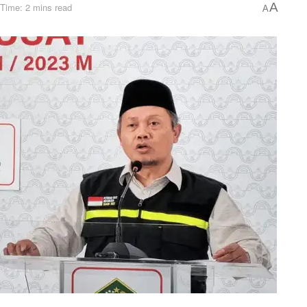
A
Time: 2 mins read
A