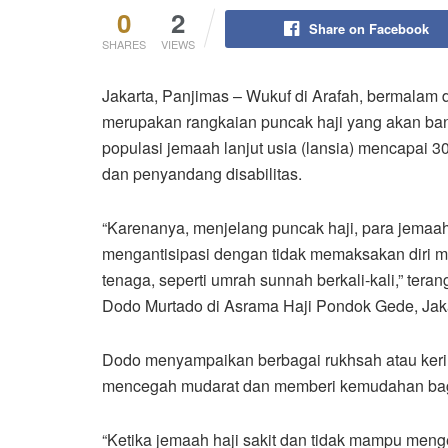
0
2
Share on Facebook
SHARES
VIEWS
Jakarta, Panjimas – Wukuf di Arafah, bermalam 
merupakan rangkaian puncak haji yang akan ba
populasi jemaah lanjut usia (lansia) mencapai 30 pe
dan penyandang disabilitas.
“Karenanya, menjelang puncak haji, para jemaah l
mengantisipasi dengan tidak memaksakan diri 
tenaga, seperti umrah sunnah berkali-kali,” ter
Dodo Murtado di Asrama Haji Pondok Gede, Jaka
Dodo menyampaikan berbagai rukhsah atau keri
mencegah mudarat dan memberi kemudahan bag
“Ketika jemaah haji sakit dan tidak mampu meng