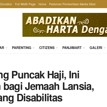
Donation
Full Width Page
Home
Pedoman Pemberitaan Media Siber
AR
PARENTING
CITIZENS
PANJIMART
GALERI
g Puncak Haji, Ini
 bagi Jemaah Lansia,
ng Disabilitas