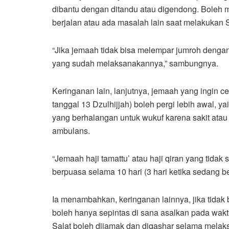
dibantu dengan ditandu atau digendong. Boleh me
berjalan atau ada masalah lain saat melakukan S
“Jika jemaah tidak bisa melempar jumroh dengan
yang sudah melaksanakannya,” sambungnya.
Keringanan lain, lanjutnya, jemaah yang ingin c
tanggal 13 Dzulhijjah) boleh pergi lebih awal, y
yang berhalangan untuk wukuf karena sakit ata
ambulans.
“Jemaah haji tamattu’ atau haji qiran yang ti
berpuasa selama 10 hari (3 hari ketika sedang be
Ia menambahkan, keringanan lainnya, jika tidak
boleh hanya sepintas di sana asalkan pada waktu
Salat boleh dijamak dan diqashar selama melak