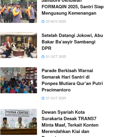
FORMAQIN 2025, Santri Siap
Mengusung Kemenangan
20 NOV 2025
Setelah Datangi Jokowi, Abu
Bakar Ba’asyir Sambangi
DPR
31 OCT 2025
Parade Berkisah Warnai
Semarak Hari Santri di
Ponpes Mutiara Qur’an Putri
Pracimantoro
27 OCT 2025
Dewan Syariah Kota
Surakarta Desak TRANS7
Minta Maaf, Terkait Konten
Merendahkan Kiai dan