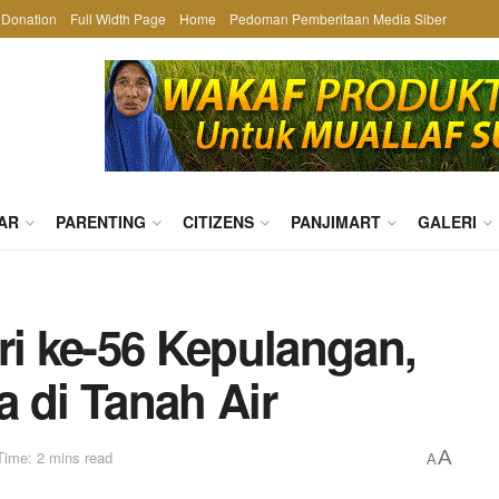
Donation
Full Width Page
Home
Pedoman Pemberitaan Media Siber
AR
PARENTING
CITIZENS
PANJIMART
GALERI
ri ke-56 Kepulangan,
 di Tanah Air
A
Time: 2 mins read
A