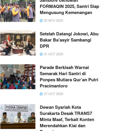
FORMAQIN 2025, Santri Siap
Mengusung Kemenangan
20 NOV 2025
Setelah Datangi Jokowi, Abu
Bakar Ba’asyir Sambangi
DPR
31 OCT 2025
Parade Berkisah Warnai
Semarak Hari Santri di
Ponpes Mutiara Qur’an Putri
Pracimantoro
27 OCT 2025
Dewan Syariah Kota
Surakarta Desak TRANS7
Minta Maaf, Terkait Konten
Merendahkan Kiai dan