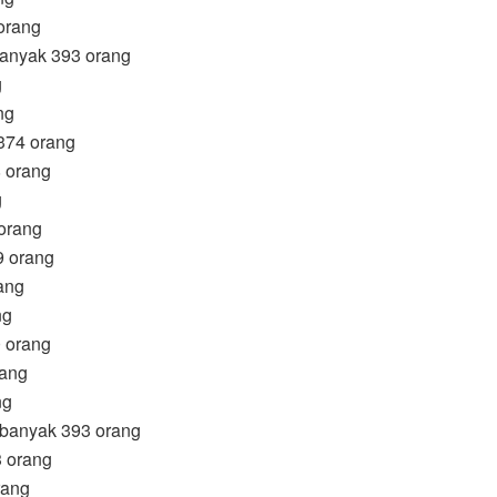
orang
banyak 393 orang
g
ng
 374 orang
 orang
g
orang
9 orang
ang
ng
 orang
rang
ng
ebanyak 393 orang
 orang
rang