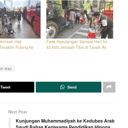
 Jemaah Haji
Fase Kepulangan Sampai Hari Ini,
Terakhir Pulang ke
42.605 Jemaah Tiba di Tanah Air
h Haji
Tweet
Send
Next Post
Kunjungan Muhammadiyah ke Kedubes Arab
Saudi Bahas Kerjasama Pendidikan Hingga