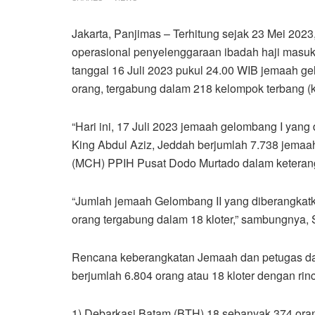
Jakarta, Panjimas – Terhitung sejak 23 Mei 2023
operasional penyelenggaraan ibadah haji masuk
tanggal 16 Juli 2023 pukul 24.00 WIB jemaah ge
orang, tergabung dalam 218 kelompok terbang (kl
“Hari ini, 17 Juli 2023 jemaah gelombang I yang
King Abdul Aziz, Jeddah berjumlah 7.738 jemaah 
(MCH) PPIH Pusat Dodo Murtado dalam keterang
“Jumlah jemaah Gelombang II yang diberangkatk
orang tergabung dalam 18 kloter,” sambungnya, 
Rencana keberangkatan Jemaah dan petugas dari
berjumlah 6.804 orang atau 18 kloter dengan rinc
1) Debarkasi Batam (BTH) 18 sebanyak 374 ora