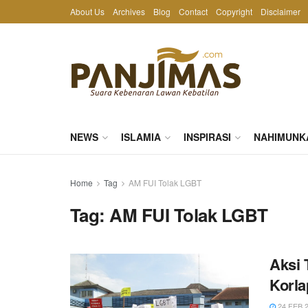
About Us
Archives
Blog
Contact
Copyright
Disclaimer
NEWS
ISLAMIA
INSPIRASI
NAHIMUNK
Home
Tag
AM FUI Tolak LGBT
Tag:
AM FUI Tolak LGBT
Aksi 
Korla
24 FEB 