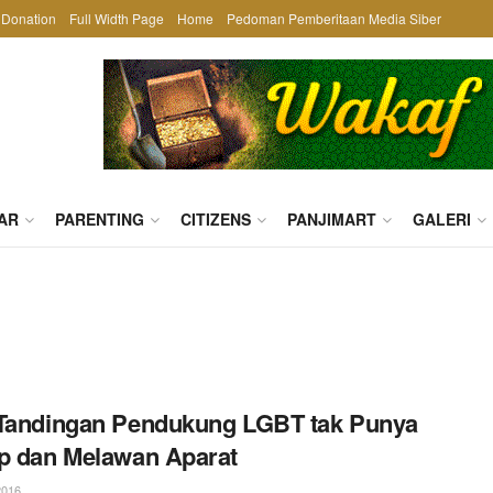
Donation
Full Width Page
Home
Pedoman Pemberitaan Media Siber
AR
PARENTING
CITIZENS
PANJIMART
GALERI
Tandingan Pendukung LGBT tak Punya
p dan Melawan Aparat
2016