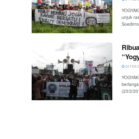
YOGYAKA
unjuk ra
Soedirma
Ribua
“Yogy
24 FEB 
YOGYAKA
berlangs
(23/2/20