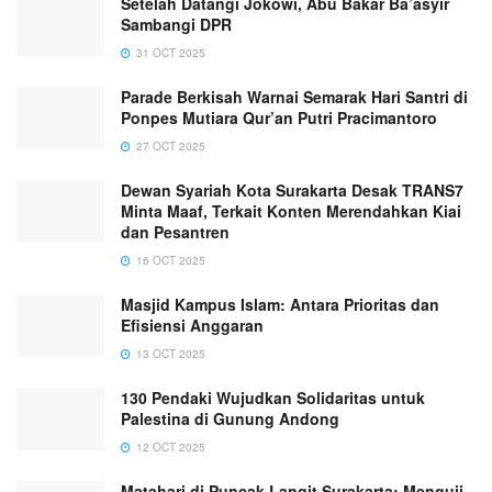
Setelah Datangi Jokowi, Abu Bakar Ba’asyir
Sambangi DPR
31 OCT 2025
Parade Berkisah Warnai Semarak Hari Santri di
Ponpes Mutiara Qur’an Putri Pracimantoro
27 OCT 2025
Dewan Syariah Kota Surakarta Desak TRANS7
Minta Maaf, Terkait Konten Merendahkan Kiai
dan Pesantren
16 OCT 2025
Masjid Kampus Islam: Antara Prioritas dan
Efisiensi Anggaran
13 OCT 2025
130 Pendaki Wujudkan Solidaritas untuk
Palestina di Gunung Andong
12 OCT 2025
Matahari di Puncak Langit Surakarta: Menguji