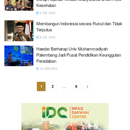
Kesehatan
6 JUL 2023
Membangun Indonesia secara Runut dan Tidak
Terputus
6 JUL 2023
Haedar Berharap Univ Muhammadiyah
Palembang Jadi Pusat Pendidikan Keunggulan
Peradaban
16 JUN 2023
1
2
…
9