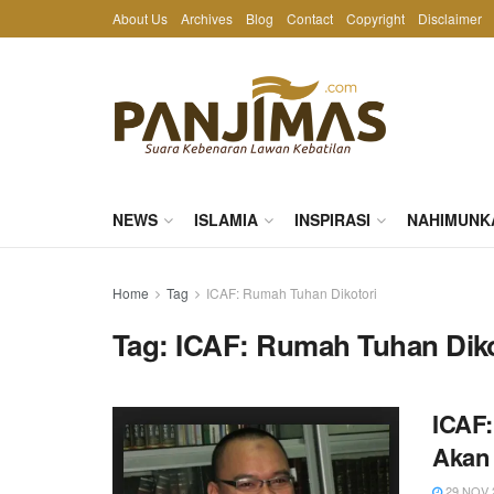
About Us
Archives
Blog
Contact
Copyright
Disclaimer
NEWS
ISLAMIA
INSPIRASI
NAHIMUNK
Home
Tag
ICAF: Rumah Tuhan Dikotori
Tag:
ICAF: Rumah Tuhan Diko
ICAF:
Akan 
29 NOV 