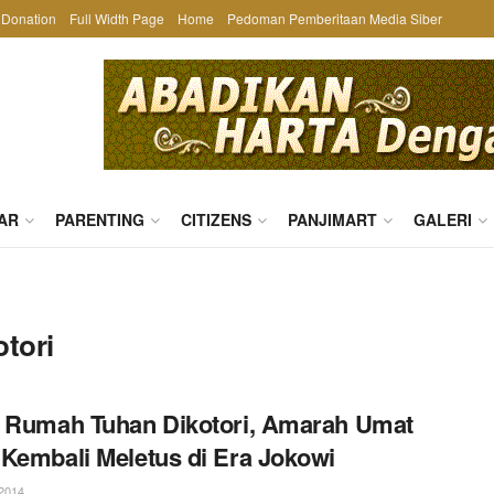
Donation
Full Width Page
Home
Pedoman Pemberitaan Media Siber
AR
PARENTING
CITIZENS
PANJIMART
GALERI
tori
 Rumah Tuhan Dikotori, Amarah Umat
Kembali Meletus di Era Jokowi
2014