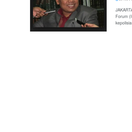
JAKARTA 
Forum (I
kepolisi