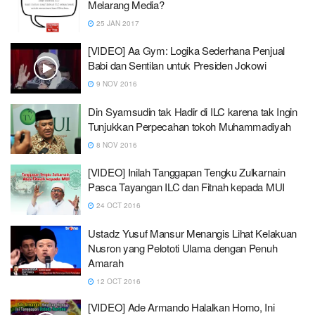
Melarang Media?
25 JAN 2017
[VIDEO] Aa Gym: Logika Sederhana Penjual
Babi dan Sentilan untuk Presiden Jokowi
9 NOV 2016
Din Syamsudin tak Hadir di ILC karena tak Ingin
Tunjukkan Perpecahan tokoh Muhammadiyah
8 NOV 2016
[VIDEO] Inilah Tanggapan Tengku Zulkarnain
Pasca Tayangan ILC dan Fitnah kepada MUI
24 OCT 2016
Ustadz Yusuf Mansur Menangis Lihat Kelakuan
Nusron yang Pelototi Ulama dengan Penuh
Amarah
12 OCT 2016
[VIDEO] Ade Armando Halalkan Homo, Ini