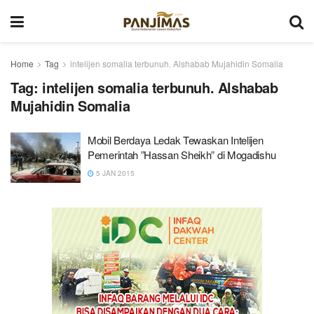
Home
Tag
intelijen somalia terbunuh. Alshabab Mujahidin Somalia
Tag:
intelijen somalia terbunuh. Alshabab
Mujahidin Somalia
Mobil Berdaya Ledak Tewaskan Intelijen
Pemerintah ”Hassan Sheikh” di Mogadishu
5 JAN 2015