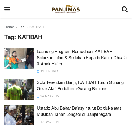
Home
Tag
KATIBAH
Tag:
KATIBAH
Launcing Program Ramadhan, KATIBAH
Salurkan Infaq & Sedekah Kepada Kaum Dhuafa
& Anak Yatim
23 JUN 2015
Solo Terendam Banjir, KATIBAH Turun Gunung
Gelar Aksi Peduli dan Galang Bantuan
24 APR 2015
Ustadz Abu Bakar Ba’asyir turut Berduka atas
Musibah Tanah Longsor di Banjarnegara
17 DEC 2014