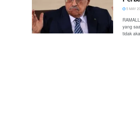
5 MAY 2
RAMALLA
yang saa
tidak ak