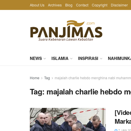
About Us
Archives
Blog
Contact
Copyright
Disclaimer
NEWS
ISLAMIA
INSPIRASI
NAHIMUNK
Home
Tag
majalah charlie hebdo menghina nabi muham
Tag:
majalah charlie hebdo
[Vide
Marka
7 JAN 2