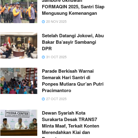
FORMAQIN 2025, Santri Siap
Mengusung Kemenangan
20 NOV 2025
Setelah Datangi Jokowi, Abu
Bakar Ba’asyir Sambangi
DPR
31 OCT 2025
Parade Berkisah Warnai
Semarak Hari Santri di
Ponpes Mutiara Qur’an Putri
Pracimantoro
27 OCT 2025
Dewan Syariah Kota
Surakarta Desak TRANS7
Minta Maaf, Terkait Konten
Merendahkan Kiai dan