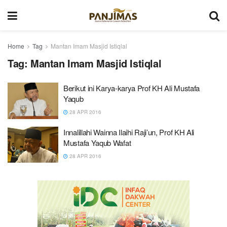
Home
Tag
Mantan Imam Masjid Istiqlal
Tag:
Mantan Imam Masjid Istiqlal
Berikut ini Karya-karya Prof KH Ali Mustafa
Yaqub
28 APR 2016
Innalillahi Wainna Ilaihi Raji’un, Prof KH Ali
Mustafa Yaqub Wafat
28 APR 2016