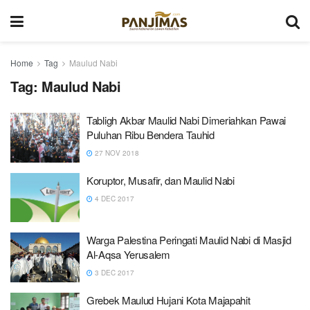
Home
Tag
Maulud Nabi
Tag:
Maulud Nabi
Tabligh Akbar Maulid Nabi Dimeriahkan Pawai
Puluhan Ribu Bendera Tauhid
27 NOV 2018
Koruptor, Musafir, dan Maulid Nabi
4 DEC 2017
Warga Palestina Peringati Maulid Nabi di Masjid
Al-Aqsa Yerusalem
3 DEC 2017
Grebek Maulud Hujani Kota Majapahit