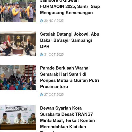
FORMAQIN 2025, Santri Siap
Mengusung Kemenangan
20 NOV 2025
Setelah Datangi Jokowi, Abu
Bakar Ba’asyir Sambangi
DPR
31 OCT 2025
Parade Berkisah Warnai
Semarak Hari Santri di
Ponpes Mutiara Qur’an Putri
Pracimantoro
27 OCT 2025
Dewan Syariah Kota
Surakarta Desak TRANS7
Minta Maaf, Terkait Konten
Merendahkan Kiai dan