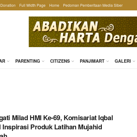
Donation
Full Width Page
Home
Pedoman Pemberitaan Media Siber
AR
PARENTING
CITIZENS
PANJIMART
GALERI
gati Milad HMI Ke-69, Komisariat Iqbal
 Inspirasi Produk Latihan Mujahid
ah