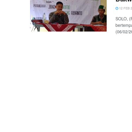
12 FEB 
SOLO, (
bertem
(06/02/