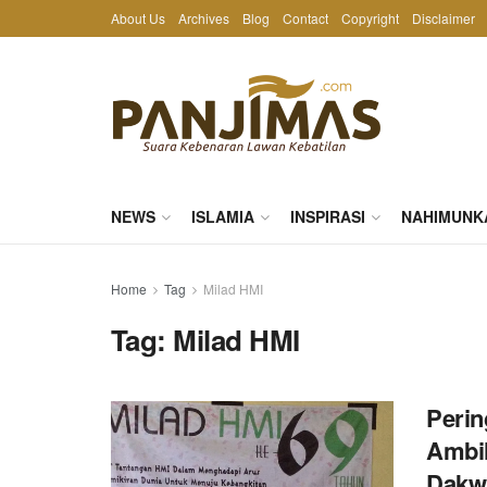
About Us
Archives
Blog
Contact
Copyright
Disclaimer
NEWS
ISLAMIA
INSPIRASI
NAHIMUNK
Home
Tag
Milad HMI
Tag:
Milad HMI
Perin
Ambil
Dakw