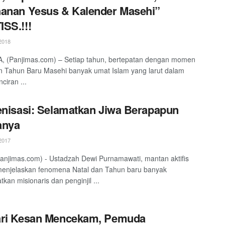
anan Yesus & Kalender Masehi”
SS.!!!
2018
, (Panjimas.com) – Setiap tahun, bertepatan dengan momen
n Tahun Baru Masehi banyak umat Islam yang larut dalam
nciran ...
enisasi: Selamatkan Jiwa Berapapun
anya
2017
njimas.com) - Ustadzah Dewi Purnamawati, mantan aktifis
menjelaskan fenomena Natal dan Tahun baru banyak
kan misionaris dan penginjil ...
ari Kesan Mencekam, Pemuda