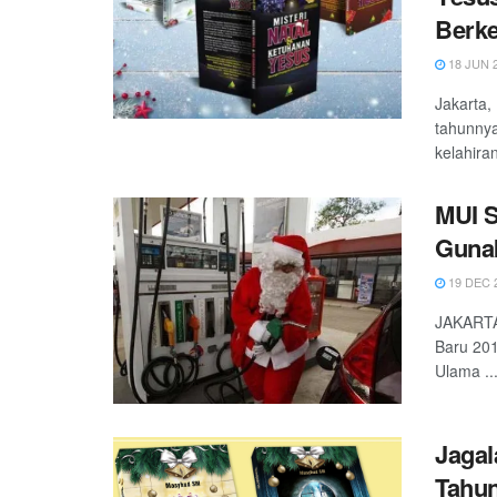
Berke
18 JUN 
Jakarta,
tahunnya
kelahiran
MUI S
Gunak
19 DEC 
JAKARTA 
Baru 201
Ulama ..
Jagal
Tahun