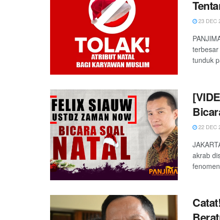
Tenta
23 DEC 
PANJIMA
terbesar
tunduk p
[VIDE
Bicar
22 DEC 
JAKARTA 
akrab di
fenomena
Catat
Berat