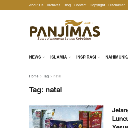
About Us
Archives
Blog
Contact
Copyright
Disclaimer
NEWS
ISLAMIA
INSPIRASI
NAHIMUNK
Home
Tag
natal
Tag:
natal
Jelan
Luncu
Yesus