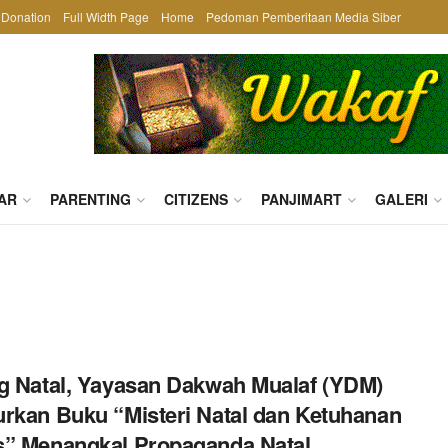
Donation
Full Width Page
Home
Pedoman Pemberitaan Media Siber
AR
PARENTING
CITIZENS
PANJIMART
GALERI
g Natal, Yayasan Dakwah Mualaf (YDM)
rkan Buku “Misteri Natal dan Ketuhanan
” Menangkal Propaganda Natal