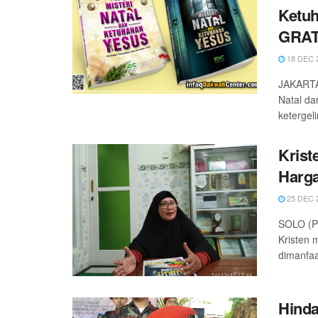
Ketuh
GRATI
18 DEC 
JAKARTA
Natal da
ketergeli
Krist
Harg
25 DEC 
SOLO (Pa
Kristen 
dimanfaat
Hind