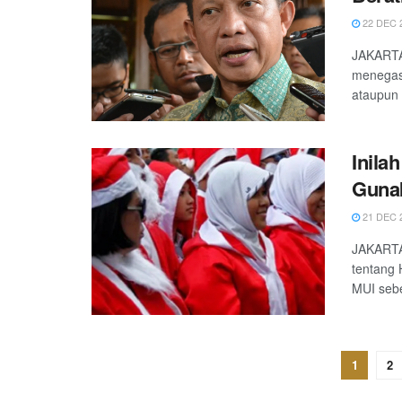
22 DEC 
JAKARTA 
menegas
ataupun 
Inila
Gunak
21 DEC 
JAKARTA
tentang
MUI sebe
1
2