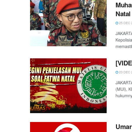
Muha
Natal
25 DEC 
JAKARTA
Kepolis
memastik
[VIDE
23 DEC 
JAKARTA
(MUI), 
hukumny
Umar 