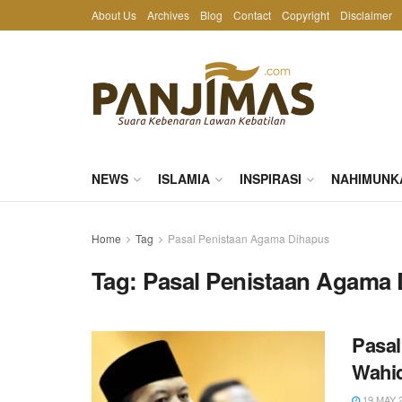
About Us
Archives
Blog
Contact
Copyright
Disclaimer
NEWS
ISLAMIA
INSPIRASI
NAHIMUNK
Home
Tag
Pasal Penistaan Agama Dihapus
Tag:
Pasal Penistaan Agama
Pasal
Wahi
19 MAY 