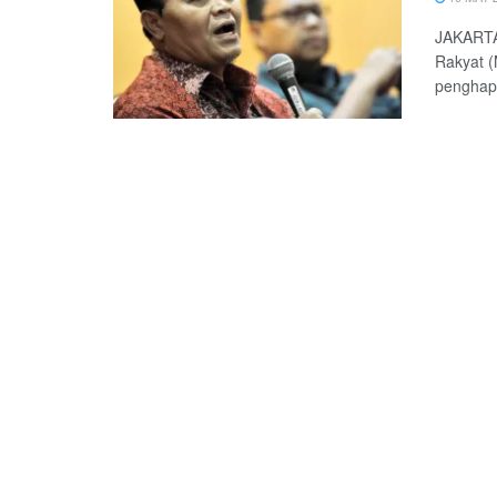
JAKARTA 
Rakyat (
penghapu