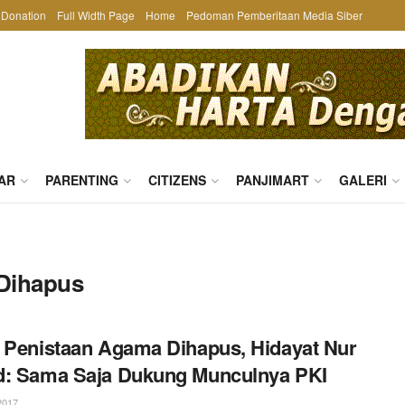
Donation
Full Width Page
Home
Pedoman Pemberitaan Media Siber
AR
PARENTING
CITIZENS
PANJIMART
GALERI
 Dihapus
 Penistaan Agama Dihapus, Hidayat Nur
d: Sama Saja Dukung Munculnya PKI
2017