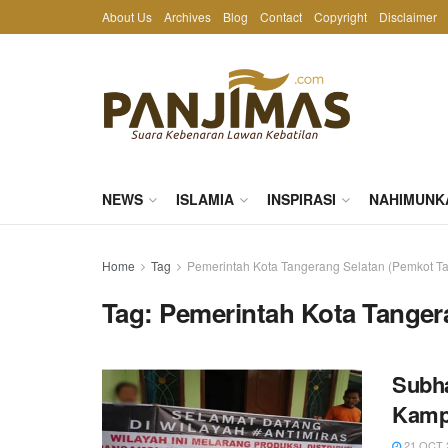
About Us
Archives
Blog
Contact
Copyright
Disclaimer
NEWS
ISLAMIA
INSPIRASI
NAHIMUNK
Home
Tag
Pemerintah Kota Tangerang Selatan (Pemkot Ta
Tag:
Pemerintah Kota Tanger
Subha
Kamp
21 OCT 