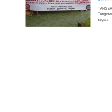
TANGERA
Tangeran
segala m