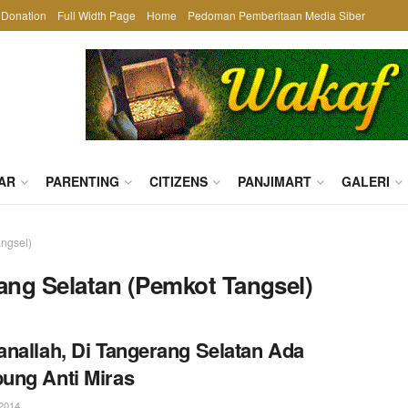
Donation
Full Width Page
Home
Pedoman Pemberitaan Media Siber
AR
PARENTING
CITIZENS
PANJIMART
GALERI
ngsel)
ang Selatan (Pemkot Tangsel)
nallah, Di Tangerang Selatan Ada
ung Anti Miras
2014