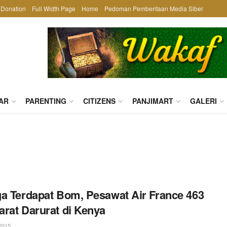
Donation
Full Width Page
Home
Pedoman Pemberitaan Media Siber
AR
PARENTING
CITIZENS
PANJIMART
GALERI
a Terdapat Bom, Pesawat Air France 463
rat Darurat di Kenya
2015