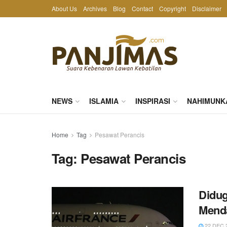
About Us
Archives
Blog
Contact
Copyright
Disclaimer
NEWS
ISLAMIA
INSPIRASI
NAHIMUNK
Home
Tag
Pesawat Perancis
Tag:
Pesawat Perancis
Didug
Menda
22 DEC 