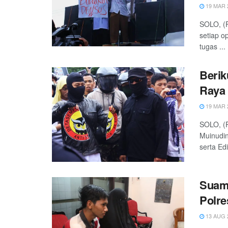
19 MAR 
SOLO, (
setiap o
tugas ...
Berik
Raya 
19 MAR 
SOLO, (P
Muinudin
serta Edi 
Suami
Polre
13 AUG 