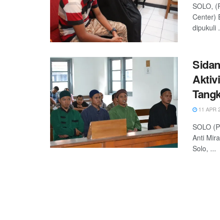
SOLO, (P
Center) E
dipukuli .
Sidan
Aktiv
Tang
11 APR 
SOLO (Pa
Anti Mir
Solo, ...