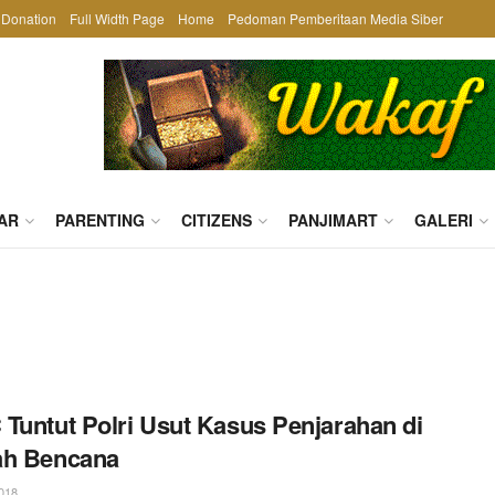
Donation
Full Width Page
Home
Pedoman Pemberitaan Media Siber
AR
PARENTING
CITIZENS
PANJIMART
GALERI
Tuntut Polri Usut Kasus Penjarahan di
ah Bencana
018