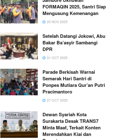
FORMAQIN 2025, Santri Siap
Mengusung Kemenangan
20 NOV 2025
Setelah Datangi Jokowi, Abu
Bakar Ba’asyir Sambangi
DPR
31 OCT 2025
Parade Berkisah Warnai
Semarak Hari Santri di
Ponpes Mutiara Qur’an Putri
Pracimantoro
27 OCT 2025
Dewan Syariah Kota
Surakarta Desak TRANS7
Minta Maaf, Terkait Konten
Merendahkan Kiai dan