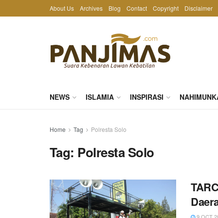
About Us
Archives
Blog
Contact
Copyright
Disclaimer
NEWS
ISLAMIA
INSPIRASI
NAHIMUNK
Home
Tag
Polresta Solo
Tag:
Polresta Solo
TARC 
Daer
9 OCT 2