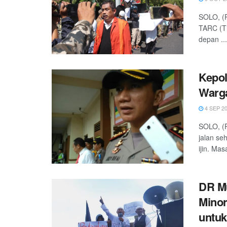
SOLO, (
TARC (Ti
depan ...
Kepol
Warg
4 SEP 2
SOLO, (P
jalan se
ijin. Masa
DR Mu
Minor
untuk