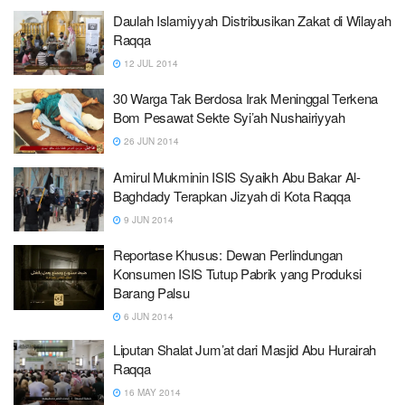
Daulah Islamiyyah Distribusikan Zakat di Wilayah
Raqqa
12 JUL 2014
30 Warga Tak Berdosa Irak Meninggal Terkena
Bom Pesawat Sekte Syi’ah Nushairiyyah
26 JUN 2014
Amirul Mukminin ISIS Syaikh Abu Bakar Al-
Baghdady Terapkan Jizyah di Kota Raqqa
9 JUN 2014
Reportase Khusus: Dewan Perlindungan
Konsumen ISIS Tutup Pabrik yang Produksi
Barang Palsu
6 JUN 2014
Liputan Shalat Jum’at dari Masjid Abu Hurairah
Raqqa
16 MAY 2014