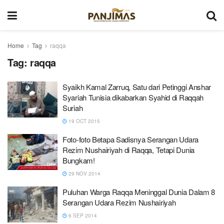
Home
Tag
raqqa
Tag:
raqqa
Syaikh Kamal Zarruq, Satu dari Petinggi Anshar
Syariah Tunisia dikabarkan Syahid di Raqqah
Suriah
19 OCT 2015
Foto-foto Betapa Sadisnya Serangan Udara
Rezim Nushairiyah di Raqqa, Tetapi Dunia
Bungkam!
29 NOV 2014
Puluhan Warga Raqqa Meninggal Dunia Dalam 8
Serangan Udara Rezim Nushairiyah
6 SEP 2014