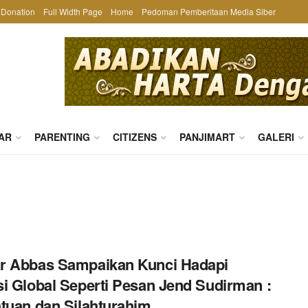
Donation
Full Width Page
Home
Pedoman Pemberitaan Media Siber
AR
PARENTING
CITIZENS
PANJIMART
GALERI
r Abbas Sampaikan Kunci Hadapi
i Global Seperti Pesan Jend Sudirman :
tuan dan Silahturahim