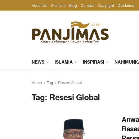
About Us
Archives
Blog
Contact
Copyright
Disclaimer
NEWS
ISLAMIA
INSPIRASI
NAHIMUNK
Home
Tag
Resesi Global
Tag:
Resesi Global
Anwa
Reses
Persa