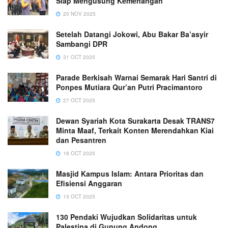
Siap Mengusung Kemenangan
20 NOV 2025
Setelah Datangi Jokowi, Abu Bakar Ba’asyir
Sambangi DPR
31 OCT 2025
Parade Berkisah Warnai Semarak Hari Santri di
Ponpes Mutiara Qur’an Putri Pracimantoro
27 OCT 2025
Dewan Syariah Kota Surakarta Desak TRANS7
Minta Maaf, Terkait Konten Merendahkan Kiai
dan Pesantren
16 OCT 2025
Masjid Kampus Islam: Antara Prioritas dan
Efisiensi Anggaran
13 OCT 2025
130 Pendaki Wujudkan Solidaritas untuk
Palestina di Gunung Andong