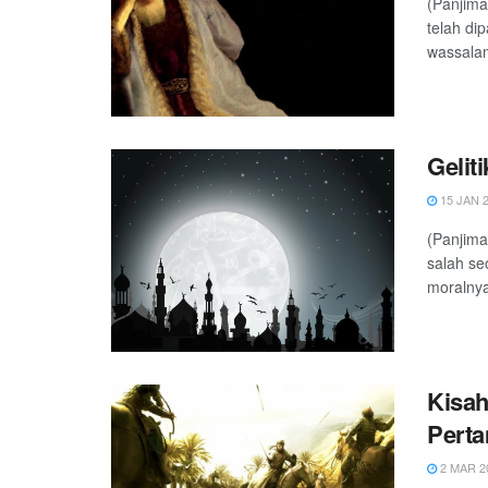
(Panjima
telah dip
wassalam
Gelit
15 JAN 
(Panjima
salah se
moralnya
Kisah
Perta
2 MAR 2