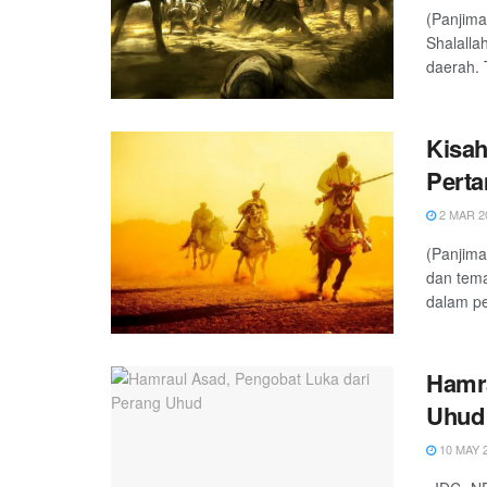
(Panjima
Shalalla
daerah. T
Kisah
Perta
2 MAR 2
(Panjima
dan tem
dalam pe
Hamra
Uhud
10 MAY 