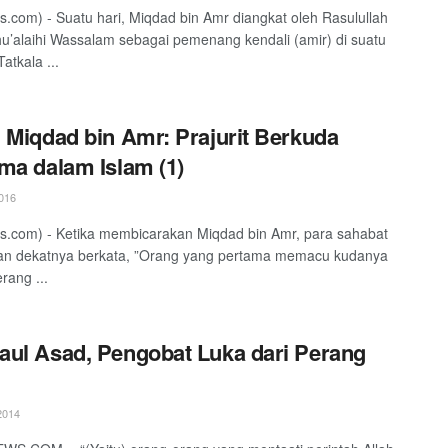
s.com) - Suatu hari, Miqdad bin Amr diangkat oleh Rasulullah
hu’alaihi Wassalam sebagai pemenang kendali (amir) di suatu
atkala ...
 Miqdad bin Amr: Prajurit Berkuda
ma dalam Islam (1)
016
s.com) - Ketika membicarakan Miqdad bin Amr, para sahabat
an dekatnya berkata, ”Orang yang pertama memacu kudanya
rang ...
ul Asad, Pengobat Luka dari Perang
2014