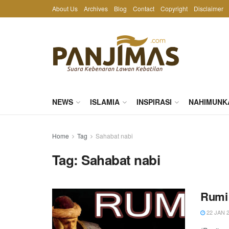
About Us
Archives
Blog
Contact
Copyright
Disclaimer
NEWS
ISLAMIA
INSPIRASI
NAHIMUNK
Home
Tag
Sahabat nabi
Tag:
Sahabat nabi
Rumi 
22 JAN 