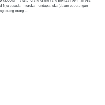
WS.COM- “(Yaitu) orang-orang yang mentaati perintah Allah
ul-Nya sesudah mereka mendapat luka (dalam peperangan
agi orang-orang ...