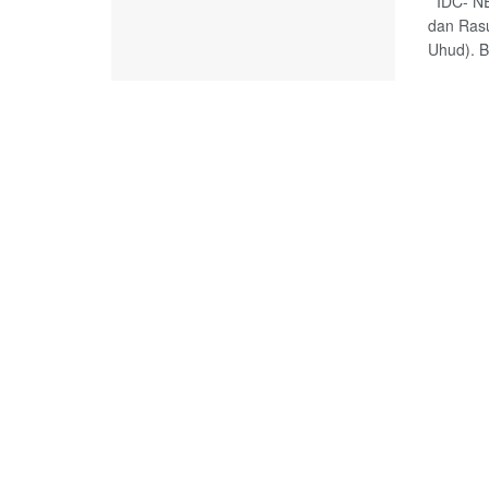
IDC- NE
dan Ras
Uhud). B