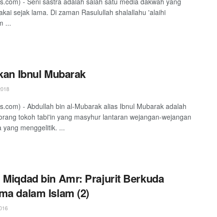
s.com) - Seni sastra adalah salah satu media dakwah yang
akai sejak lama. Di zaman Rasulullah shalallahu 'alaihi
 ...
ikan Ibnul Mubarak
2018
s.com) - Abdullah bin al-Mubarak alias Ibnul Mubarak adalah
orang tokoh tabi'in yang masyhur lantaran wejangan-wejangan
 yang menggelitik. ...
 Miqdad bin Amr: Prajurit Berkuda
ma dalam Islam (2)
016