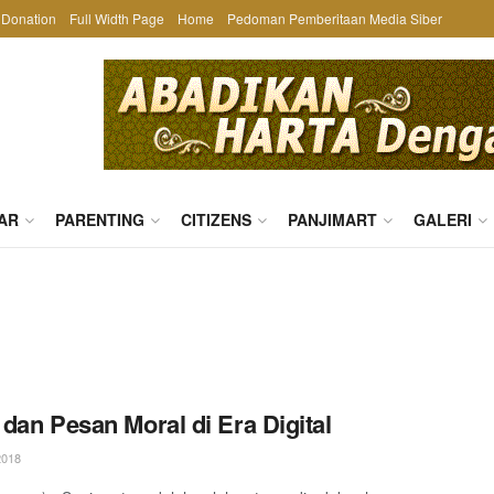
Donation
Full Width Page
Home
Pedoman Pemberitaan Media Siber
AR
PARENTING
CITIZENS
PANJIMART
GALERI
dan Pesan Moral di Era Digital
2018