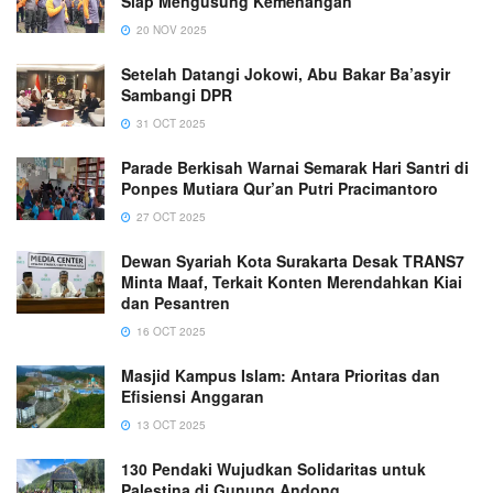
Siap Mengusung Kemenangan
20 NOV 2025
Setelah Datangi Jokowi, Abu Bakar Ba’asyir
Sambangi DPR
31 OCT 2025
Parade Berkisah Warnai Semarak Hari Santri di
Ponpes Mutiara Qur’an Putri Pracimantoro
27 OCT 2025
Dewan Syariah Kota Surakarta Desak TRANS7
Minta Maaf, Terkait Konten Merendahkan Kiai
dan Pesantren
16 OCT 2025
Masjid Kampus Islam: Antara Prioritas dan
Efisiensi Anggaran
13 OCT 2025
130 Pendaki Wujudkan Solidaritas untuk
Palestina di Gunung Andong