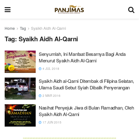
Home
Tag
Syaikh Aidh Al-Qarni
Tag:
Syaikh Aidh Al-Qarni
Senyumlah, Ini Manfaat Besarnya Bagi Anda
Menurut Syaikh Aidh Al-Qarni
4 JUL 2018
Syaikh Aidh al-Qarni Ditembak di Filipina Selatan,
Ulama Saudi Sebut Syiah Dibalik Penyerangan
2 MAR 2016
Nasihat Penyejuk Jiwa di Bulan Ramadhan, Oleh
Syaikh Aidh Al-Qarni
17 JUN 2015