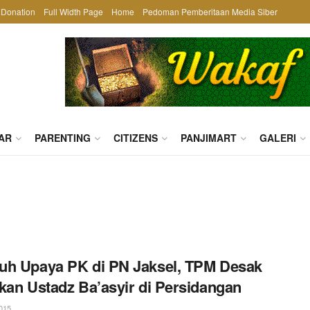
Donation
Full Width Page
Home
Pedoman Pemberitaan Media Siber
AR
PARENTING
CITIZENS
PANJIMART
GALERI
h Upaya PK di PN Jaksel, TPM Desak
kan Ustadz Ba’asyir di Persidangan
015