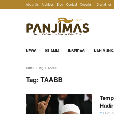
About Us
Archives
Blog
Contact
Copyright
Disclaimer
NEWS
ISLAMIA
INSPIRASI
NAHIMUNK
Home
Tag
TAABB
Tag:
TAABB
Tempu
Hadir
9 NOV 2