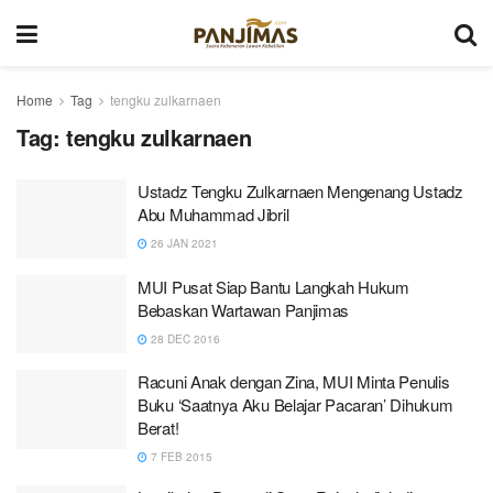
Home
Tag
tengku zulkarnaen
Tag:
tengku zulkarnaen
Ustadz Tengku Zulkarnaen Mengenang Ustadz
Abu Muhammad Jibril
26 JAN 2021
MUI Pusat Siap Bantu Langkah Hukum
Bebaskan Wartawan Panjimas
28 DEC 2016
Racuni Anak dengan Zina, MUI Minta Penulis
Buku ‘Saatnya Aku Belajar Pacaran’ Dihukum
Berat!
7 FEB 2015