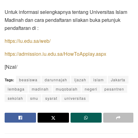
Untuk informasi selengkapnya tentang Universitas Islam
Madinah dan cara pendaftaran silakan buka petunjuk
pendaftaran di :
https://iu.edu.sa/web/
https://admission.iu.edu.sa/HowToApplay.aspx
[Nzal/
Tags:
beasiswa
darunnajah
ijazah
islam
Jakarta
lembaga
madinah
muqobalah
negeri
pesantren
sekolah
smu
syarat
universitas