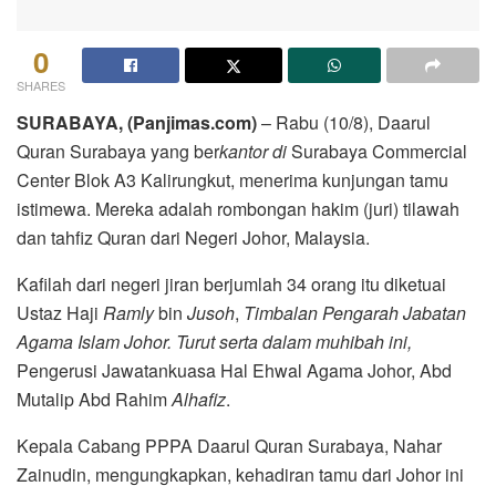
0
SHARES
SURABAYA, (Panjimas.com)
– Rabu (10/8), Daarul
Quran Surabaya yang ber
kantor di
Surabaya Commercial
Center Blok A3 Kalirungkut, menerima kunjungan tamu
istimewa. Mereka adalah rombongan hakim (juri) tilawah
dan tahfiz Quran dari Negeri Johor, Malaysia.
Kafilah dari negeri jiran berjumlah 34 orang itu diketuai
Ustaz Haji
Ramly
bin
Jusoh
,
Timbalan Pengarah Jabatan
Agama Islam Johor. Turut serta dalam muhibah ini,
Pengerusi Jawatankuasa Hal Ehwal Agama Johor, Abd
Mutalip Abd Rahim
Alhafiz
.
Kepala Cabang PPPA Daarul Quran Surabaya, Nahar
Zainudin, mengungkapkan, kehadiran tamu dari Johor ini