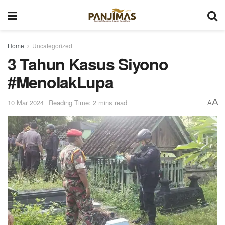
Home
Uncategorized
3 Tahun Kasus Siyono
#MenolakLupa
A
10 Mar 2024
Reading Time: 2 mins read
A