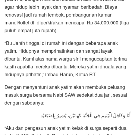
agar hidup lebih layak dan nyaman beribadah. Biaya
renovasi jadi rumah tembok, pembangunan kamar
mandi/toilet dll diperkirakan mencapai Rp 34.000.000 (tiga
puluh empat juta rupiah).
“Bu Janih tinggal di rumah ini dengan beberapa anak
yatim. Hidupnya memprihatinkan dan sangat layak
dibantu. Kami atas nama warga sini mengucapkan terima
kasih apabila mereka dibantu. Mereka yatim dhuafa yang
hidupnya prihatin,” imbau Harun, Ketua RT.
Dengan menyantuni anak yatim akan membuka peluang
masuk surga bersama Nabi SAW sedekat dua jari, sesuai
dengan sabdanya:
أَنَا وَكَافِلُ الْيَتِيمِ فِي الْجَنَّةِ كَهَاتَيْنِ، يُشِيرُ بِإِصْبَعَيْهِ
“Aku dan pengasuh anak yatim kelak di surga seperti dua