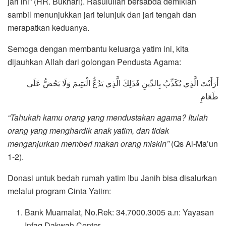
jari ini” (HR. Bukhari). Rasulullah bersabda demikian
sambil menunjukkan jari telunjuk dan jari tengah dan
merapatkan keduanya.
Semoga dengan membantu keluarga yatim ini, kita
dijauhkan Allah dari golongan Pendusta Agama:
أَرَأَيْتَ الَّذِي يُكَذِّبُ بِالدِّينِ فَذَلِكَ الَّذِي يَدُعُّ الْيَتِيمَ وَلَا يَحُضُّ عَلَى
طَعَامِ
“Tahukah kamu orang yang mendustakan agama? Itulah
orang yang menghardik anak yatim, dan tidak
menganjurkan memberi makan orang miskin”
(Qs Al-Ma’un
1-2).
Donasi untuk bedah rumah yatim Ibu Janih bisa disalurkan
melalui program Cinta Yatim:
Bank Muamalat, No.Rek: 34.7000.3005 a.n: Yayasan
Infaq Dakwah Center.