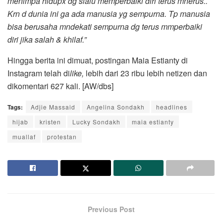
menimpa hidupx dg slalu memperbaiki diri terus mnerus..
Krn d dunia ini ga ada manusia yg sempurna. Tp manusia
bisa berusaha mndekati sempurna dg terus mmperbaiki
diri jika salah & khilaf.”
Hingga berita ini dimuat, postingan Maia Estianty di
Instagram telah di
like,
lebih dari 23 ribu lebih netizen dan
dikomentari 627 kali. [AW/dbs]
Tags:
Adjie Massaid
Angelina Sondakh
headlines
hijab
kristen
Lucky Sondakh
maia estianty
muallaf
protestan
Previous Post