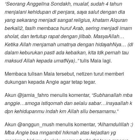
“Seorang Anggelina Sondakh, mualaf, sudah 4 tahun
menjalani kehidupan di penjara, saya salut dengan dia
yang sekarang menjadi sangat religius, khatam Alquran
berkali2, fasih membaca huruf Arab, sering menjadi imam
sholat, dan tertutup rapat dengan jilbab. MasyaAllah…
Ketika Allah menjamah umatnya dengan hidayahNya… (di
dalam keburukan pasti ada kebaikan, kita tdk pernah tau
maksud Allah kepada umatNya)..”
tulis Maia lagi.
Membaca tulisan Maia tersebut, netizen turut memberi
dukungan kepada Angie agar tetap tegar.
Akun @jamia_fahro menulis komentar,
“Subhanallah mba
anggie…smoga istiqomah dan selalu sabar…insyaallah k
dpn kehidupanmu indah krn Allah sllu bersamamu.”
Akun @anggun_mush menulis komentar,
“Alhamdulillah :)
Mba Angie bsa mngambil hikmah atas kejadian yg