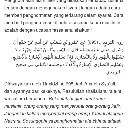
Penghormatan ala militer yang dilakukan terhadap sesama
tentara dengan menggunakan isyarat tangan adalah cara
memberi penghormatan yang terlarang dalam syariat. Cara
memberi penghormatan di antara sesama kaum muslimin
adalah dengan ucapan “assalamu’alaikum”
روى الترمذي (695) عَنْ عَمْرِو بْنِ شُعَيْبٍ عَنْ أَبِيهِ عَنْ جَدِّهِ أَنَّ
رَسُولَ صَلَّى عَلَيْهِ وَسَلَّمَ قَالَ : ( لَيْسَ مِنَّا مَنْ تَشَبَّهَ بِغَيْرِنَا ، لَا
تَشَبَّهُوا بِالْيَهُودِ وَلَا بِالنَّصَارَى فَإِنَّ تَسْلِيمَ الْيَهُودِ الْإِشَارَةُ بِالْأَصَابِعِ ،
وَتَسْلِيمَ النَّصَارَى الْإِشَارَةُ بِالْأَكُفّ ) وحسنه الألباني في صحيح
الترمذي .
Diriwayatkan oleh Tirmidzi no 695 dari ‘Amr bin Syu’aib
dari ayahnya dari kakeknya, Rasulullah shallallahu ‘alaihi
wa sallam bersabda,
“Bukanlah bagian dari kaum
muslimin orang-orang yang menyerupai orang-orang kafir.
Janganlah kalian menyerupai orang-orang Yahudi ataupun
Nasrani. Sesungguhnya penghormatan ala Yahudi adalah