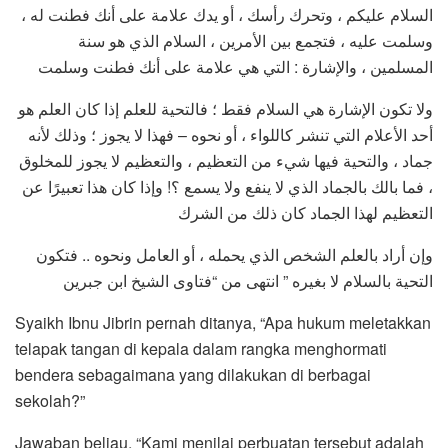
السلام عليكم ، وتحرك رأسك ، أو يدك علامة على أنك فطنت له ،
وسلمت عليه ، فتجمع بين الأمرين ، السلام الذي هو سنة
المسلمين ، والإشارة : التي هي علامة على أنك فطنت وسلمت
ولا تكون الإشارة هي السلام فقط ؛ فالتحية للعلم إذا كان العلم هو
أحد الأعلام التي تنشر كاللواء ، أو نحوه – فهذا لا يجوز ؛ وذلك لأنه
جماد ، والتحية فيها شيء من التعظيم ، والتعظيم لا يجوز للمخلوق
، فما بالك بالجماد الذي لا ينفع ولا يسمع ؟! وإذا كان هذا تعبيرًا عن
التعظيم لهذا الجماد كان ذلك من الشرك
وإن أراد بالعلم الشخص الذي يحمله ، أو العامل ونحوه .. فتكون
التحية بالسلام لا بغيره ” انتهى من “فتاوى الشيخ ابن جبرين
Syaikh Ibnu Jibrin pernah ditanya, “Apa hukum meletakkan
telapak tangan di kepala dalam rangka menghormati
bendera sebagaimana yang dilakukan di berbagai
sekolah?”
Jawaban beliau, “Kami menilai perbuatan tersebut adalah