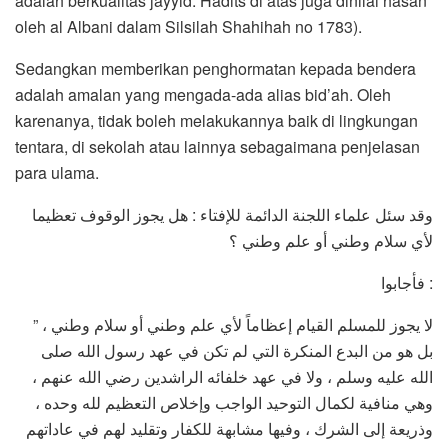
adalah berkualitas jayyid. Hadits di atas juga dinilai hasan
oleh al Albani dalam Silsilah Shahihah no 1783).
Sedangkan memberikan penghormatan kepada bendera
adalah amalan yang mengada-ada alias bid’ah. Oleh
karenanya, tidak boleh melakukannya baik di lingkungan
tentara, di sekolah atau lainnya sebagaimana penjelasan
para ulama.
وقد سئل علماء اللجنة الدائمة للإفتاء : هل يجوز الوقوف تعظيما
لأي سلام وطني أو علم وطني ؟
فأجابوا :
” لا يجوز للمسلم القيام إعظاماً لأي علم وطني أو سلام وطني ،
بل هو من البدع المنكرة التي لم تكن في عهد رسول الله صلى
الله عليه وسلم ، ولا في عهد خلفائه الراشدين رضي الله عنهم ،
وهي منافية لكمال التوحيد الواجب وإخلاص التعظيم لله وحده ،
وذريعة إلى الشرك ، وفيها مشابهة للكفار وتقليد لهم في عاداتهم