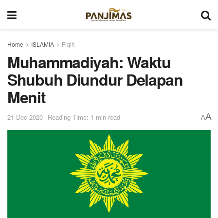
Home
ISLAMIA
Fiqih
Muhammadiyah: Waktu
Shubuh Diundur Delapan
Menit
A
21 Dec 2020
Reading Time: 1 min read
A