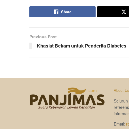
Share
Previous Post
Khasiat Bekam untuk Penderita Diabetes
About U
Seluruh 
referen
informas
Email:
r