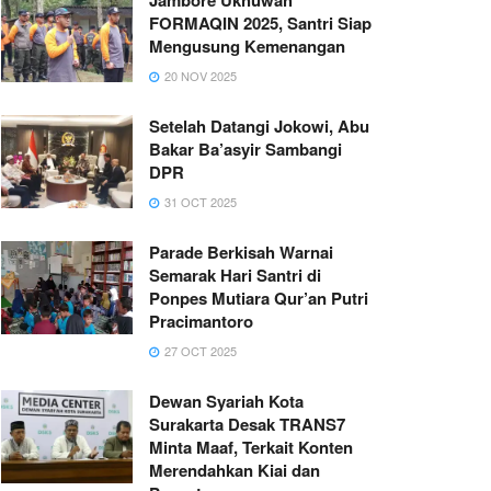
FORMAQIN 2025, Santri Siap
Mengusung Kemenangan
20 NOV 2025
Setelah Datangi Jokowi, Abu
Bakar Ba’asyir Sambangi
DPR
31 OCT 2025
Parade Berkisah Warnai
Semarak Hari Santri di
Ponpes Mutiara Qur’an Putri
Pracimantoro
27 OCT 2025
Dewan Syariah Kota
Surakarta Desak TRANS7
Minta Maaf, Terkait Konten
Merendahkan Kiai dan