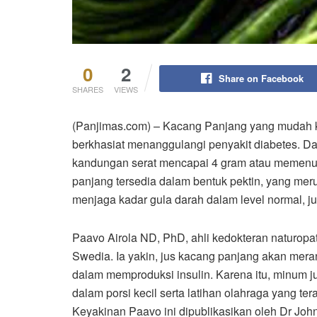
0
2
Share on Facebook
SHARES
VIEWS
(Panjimas.com) – Kacang Panjang yang mudah kita
berkhasiat menanggulangi penyakit diabetes. Da
kandungan serat mencapai 4 gram atau memenuhi
panjang tersedia dalam bentuk pektin, yang mer
menjaga kadar gula darah dalam level normal, j
Paavo Airola ND, PhD, ahli kedokteran naturopa
Swedia. Ia yakin, jus kacang panjang akan meran
dalam memproduksi insulin. Karena itu, minum ju
dalam porsi kecil serta latihan olahraga yang t
Keyakinan Paavo ini dipublikasikan oleh Dr Jo