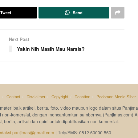
Tweet
Send
Next Post
Yakin Nih Masih Mau Narsis?
s
Contact
Disclaimer
Copyright
Donation
Pedoman Media Siber
materi baik artikel, berita, foto, video maupun logo dalam situs Pan
si non-komersial, dengan mencantumkan sumbernya (Panjimas.com).A
i, berita, artikel dan opini untuk dipublikasikan non komersial.
edaksi.panjimas@gmail.com
| Telp/SMS: 0812 60000 560