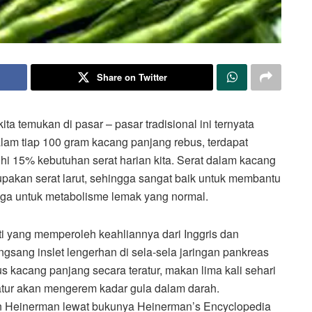
Share on Twitter
 temukan di pasar – pasar tradisional ini ternyata
lam tiap 100 gram kacang panjang rebus, terdapat
 15% kebutuhan serat harian kita. Serat dalam kacang
upakan serat larut, sehingga sangat baik untuk membantu
uga untuk metabolisme lemak yang normal.
ti yang memperoleh keahliannya dari Inggris dan
gsang inslet lengerhan di sela-sela jaringan pankreas
s kacang panjang secara teratur, makan lima kali sehari
eratur akan mengerem kadar gula dalam darah.
hn Heinerman lewat bukunya Heinerman’s Encyclopedia