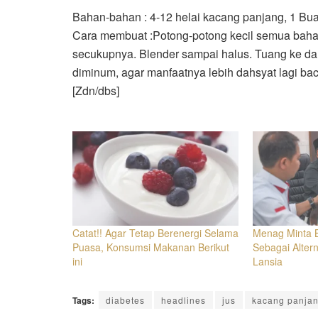
Bahan-bahan : 4-12 helai kacang panjang, 1 Bu
Cara membuat :Potong-potong kecil semua baha
secukupnya. Blender sampai halus. Tuang ke dal
diminum, agar manfaatnya lebih dahsyat lagi b
[Zdn/dbs]
Catat!! Agar Tetap Berenergi Selama
Menag Minta B
Puasa, Konsumsi Makanan Berikut
Sebagai Altern
ini
Lansia
Tags:
diabetes
headlines
jus
kacang panja