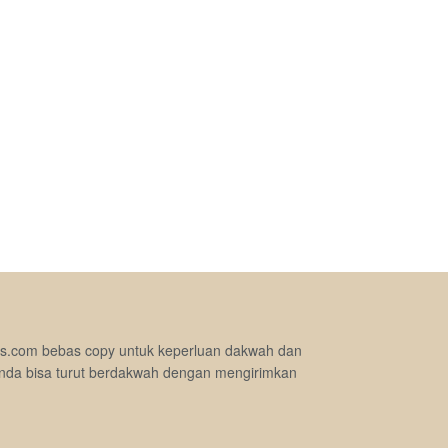
jimas.com bebas copy untuk keperluan dakwah dan
nda bisa turut berdakwah dengan mengirimkan