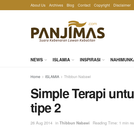
About Us
Archives
Blog
Contact
Copyright
Disclaimer
NEWS
ISLAMIA
INSPIRASI
NAHIMUNK
Home
ISLAMIA
Thibbun Nabawi
Simple Terapi untu
tipe 2
26 Aug 2014
in
Thibbun Nabawi
Reading Time: 1 min re