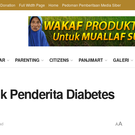
Donation
Full Width Page
Home
Pedoman Pemberitaan Media Siber
AR
PARENTING
CITIZENS
PANJIMART
GALERI
k Penderita Diabetes
A
ad
A