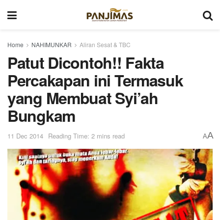
Home
NAHIMUNKAR
Aliran Sesat & TBC
Patut Dicontoh!! Fakta
Percakapan ini Termasuk
yang Membuat Syi’ah
Bungkam
A
11 Dec 2014
Reading Time: 2 mins read
A