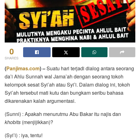
0
SHARES
(
Panjimas.com
) –
Suatu hari terjadi dialog antara seorang
da’i Ahlu Sunnah wal Jama’ah dengan seorang tokoh
kelompok sesat Syi’ah atau Syi’i. Dalam dialog ini, tokoh
Syi’ah tersebut mati kutu dan bungkam seribu bahasa
dikarenakan kalah argumentasi.
(Sunni) : Apakah menurutmu Abu Bakar itu najis dan
khobits
(menjijikkan)?
(Syi’i) : iya, tentu!