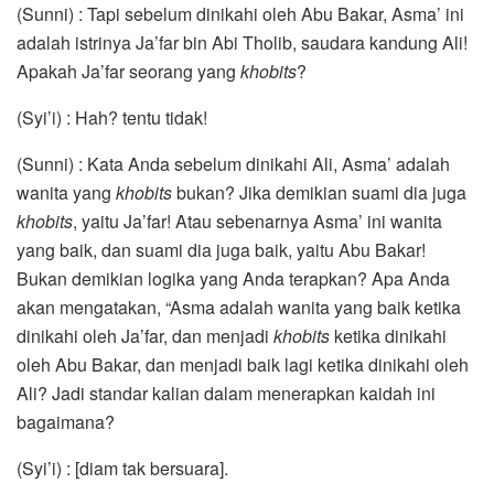
(Sunni) : Tapi sebelum dinikahi oleh Abu Bakar, Asma’ ini
adalah istrinya Ja’far bin Abi Tholib, saudara kandung Ali!
Apakah Ja’far seorang yang
khobits
?
(Syi’i) : Hah? tentu tidak!
(Sunni) : Kata Anda sebelum dinikahi Ali, Asma’ adalah
wanita yang
khobits
bukan? Jika demikian suami dia juga
khobits
, yaitu Ja’far! Atau sebenarnya Asma’ ini wanita
yang baik, dan suami dia juga baik, yaitu Abu Bakar!
Bukan demikian logika yang Anda terapkan? Apa Anda
akan mengatakan, “Asma adalah wanita yang baik ketika
dinikahi oleh Ja’far, dan menjadi
khobits
ketika dinikahi
oleh Abu Bakar, dan menjadi baik lagi ketika dinikahi oleh
Ali? Jadi standar kalian dalam menerapkan kaidah ini
bagaimana?
(Syi’i) : [diam tak bersuara].