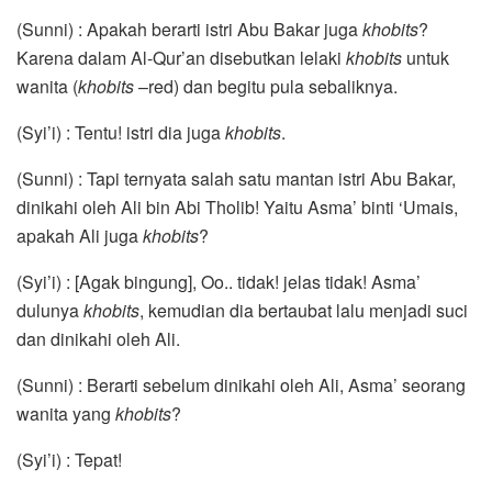
(Sunni) : Apakah berarti istri Abu Bakar juga
khobits
?
Karena dalam Al-Qur’an disebutkan lelaki
khobits
untuk
wanita (
khobits
–red) dan begitu pula sebaliknya.
(Syi’i) : Tentu! istri dia juga
khobits
.
(Sunni) : Tapi ternyata salah satu mantan istri Abu Bakar,
dinikahi oleh Ali bin Abi Tholib! Yaitu Asma’ binti ‘Umais,
apakah Ali juga
khobits
?
(Syi’i) : [Agak bingung], Oo.. tidak! jelas tidak! Asma’
dulunya
khobits
, kemudian dia bertaubat lalu menjadi suci
dan dinikahi oleh Ali.
(Sunni) : Berarti sebelum dinikahi oleh Ali, Asma’ seorang
wanita yang
khobits
?
(Syi’i) : Tepat!