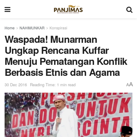
Home
NAHIMUNKAR
Konspirasi
Waspada! Munarman
Ungkap Rencana Kuffar
Menuju Pematangan Konflik
Berbasis Etnis dan Agama
A
30 Dec 2016
Reading Time: 1 min read
A